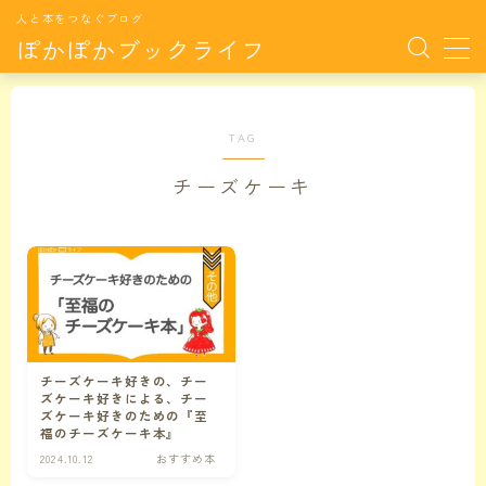
人と本をつなぐブログ
ぽかぽかブックライフ
MENU
TAG
サイト紹介
チーズケーキ
おすすめ本
月別特集TOP
月別特集
月毎に特集した本たちです。
チーズケーキ好きの、チー
カラダの悩み
カラダの悩みに関連する記事
ズケーキ好きによる、チー
ズケーキ好きのための『至
福のチーズケーキ本』
ココロの悩み
ココロの悩みに関連する記事
2024.10.12
おすすめ本