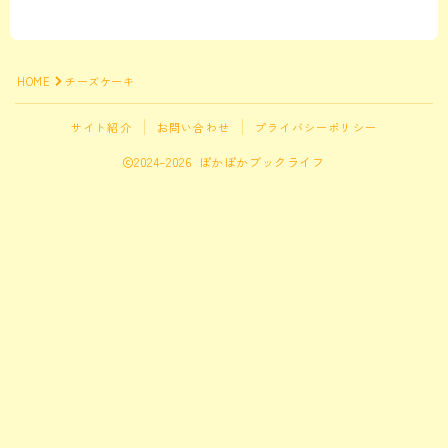
仕事の悩み
仕事の悩み
HOME
チーズケーキ
暮らしの悩み
サイト紹介
お問い合わせ
プライバシーポリシー
時間術
時間の悩みに関連する記事
2024–2026 ぽかぽかブックライフ
コミュニケーションの悩み
対人関係の悩みに関連する記事
その他
カテゴリ外のおすすめ本
Follow Me
１フレーズ
ぽかぽかの種
本のこぼれ話、キャラクターたちの会話、その他ぽかぽかしたものを集めました。
ことのはで遊ぼ
言葉で遊ぼう