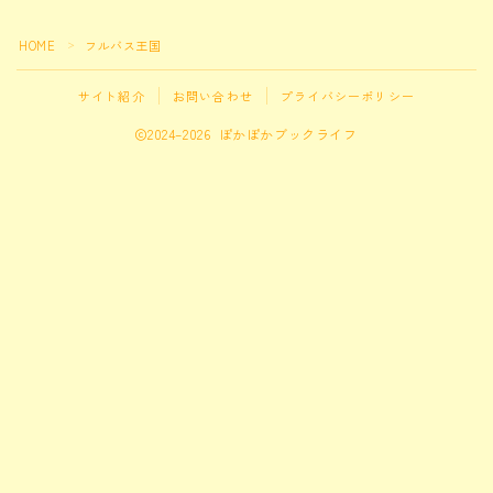
仕事の悩み
仕事の悩み
HOME
フルバス王国
＞
暮らしの悩み
サイト紹介
お問い合わせ
プライバシーポリシー
2024–2026 ぽかぽかブックライフ
時間術
時間の悩みに関連する記事
コミュニケーションの悩み
対人関係の悩みに関連する記事
その他
カテゴリ外のおすすめ本
Follow Me
１フレーズ
ぽかぽかの種
本のこぼれ話、キャラクターたちの会話、その他ぽかぽかしたものを集めました。
ことのはで遊ぼ
言葉で遊ぼう