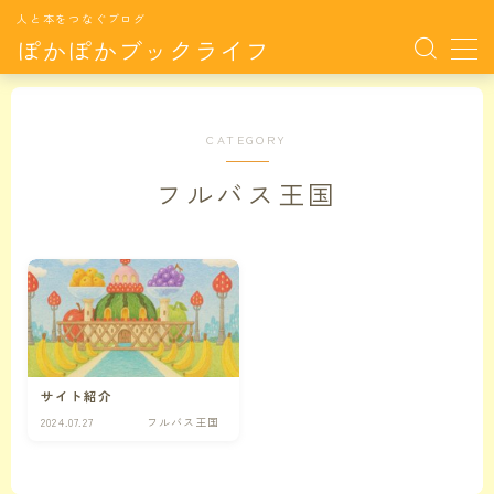
人と本をつなぐブログ
ぽかぽかブックライフ
MENU
CATEGORY
サイト紹介
フルバス王国
おすすめ本
月別特集TOP
月別特集
月毎に特集した本たちです。
サイト紹介
カラダの悩み
カラダの悩みに関連する記事
2024.07.27
フルバス王国
ココロの悩み
ココロの悩みに関連する記事