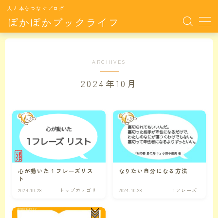
人と本をつなぐブログ
ぽかぽかブックライフ
MENU
ARCHIVES
サイト紹介
2024年10月
おすすめ本
月別特集TOP
月別特集
月毎に特集した本たちです。
心が動いた１フレーズリス
なりたい自分になる方法
カラダの悩み
カラダの悩みに関連する記事
ト
2024.10.28
トップカテゴリ
2024.10.28
１フレーズ
ココロの悩み
ココロの悩みに関連する記事