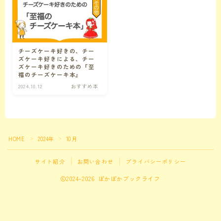
仕事の悩み
仕事の悩み
暮らしの悩み
チーズケーキ好きの、チー
ズケーキ好きによる、チー
ズケーキ好きのための『至
時間術
時間の悩みに関連する記事
福のチーズケーキ本』
2024.10.12
おすすめ本
コミュニケーションの悩み
対人関係の悩みに関連する記事
その他
カテゴリ外のおすすめ本
HOME
2024年
10月
＞
＞
Follow Me
１フレーズ
サイト紹介
お問い合わせ
プライバシーポリシー
2024–2026 ぽかぽかブックライフ
ぽかぽかの種
本のこぼれ話、キャラクターたちの会話、その他ぽかぽかしたものを集めました。
ことのはで遊ぼ
言葉で遊ぼう