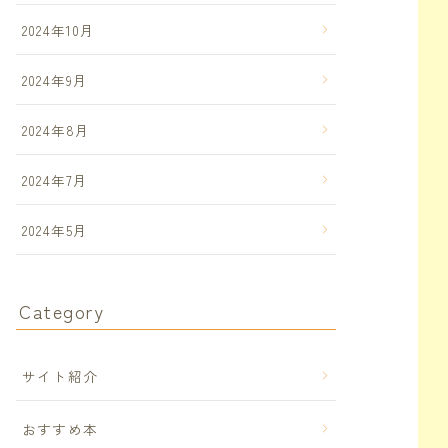
2024年10月
2024年9月
2024年8月
2024年7月
2024年5月
Category
サイト紹介
おすすめ本