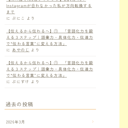
Instagramが合わなかった私が方向転換する
まで
に
ぷにこ
より
【伝えるから伝わるへ】① 「言語化力を鍛
える３ステップ｜語彙力・具体化力・伝達力
で“伝わる言葉”に変える方法」
に
あやのじ
より
【伝えるから伝わるへ】① 「言語化力を鍛
える３ステップ｜語彙力・具体化力・伝達力
で“伝わる言葉”に変える方法」
に
ぷにすけ
より
過去の投稿
2026年3月