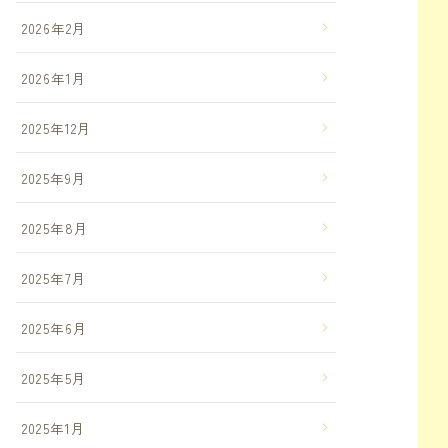
2026年2月
2026年1月
2025年12月
2025年9月
2025年8月
2025年7月
2025年6月
2025年5月
2025年1月