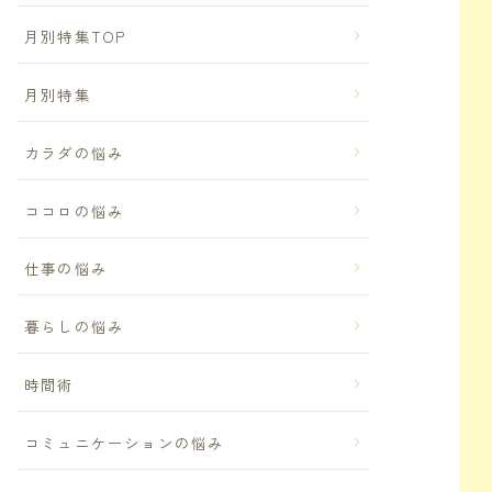
月別特集TOP
月別特集
カラダの悩み
ココロの悩み
仕事の悩み
暮らしの悩み
時間術
コミュニケーションの悩み