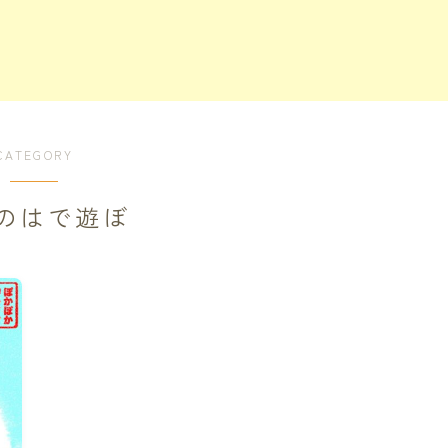
CATEGORY
のはで遊ぼ