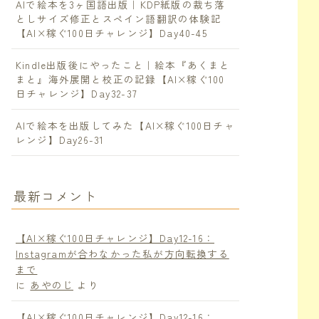
AIで絵本を3ヶ国語出版｜KDP紙版の裁ち落
としサイズ修正とスペイン語翻訳の体験記
【AI×稼ぐ100日チャレンジ】Day40-45
Kindle出版後にやったこと｜絵本『あくまと
まと』海外展開と校正の記録【AI×稼ぐ100
日チャレンジ】Day32-37
AIで絵本を出版してみた【AI×稼ぐ100日チャ
レンジ】Day26-31
最新コメント
【AI×稼ぐ100日チャレンジ】Day12-16：
Instagramが合わなかった私が方向転換する
まで
に
あやのじ
より
【AI×稼ぐ100日チャレンジ】Day12-16：