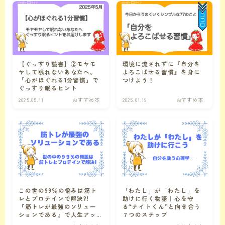
仕事の悩み
仕事の悩み
暮らしの悩み
【ぐっすり読書】②モヤモ
環境に流されずに『自分を
時間術
時間の悩みに関連する記事
ヤして眠れないあなたへ。
よろこばせる習慣』を身に
「心がほぐれる1分習慣」で
つけよう！
ぐっすり眠るヒント
コミュニケーションの悩み
対人関係の悩みに関連する記事
2025.05.11
おすすめ本
2025.01.19
おすすめ本
その他
カテゴリ外のおすすめ本
１フレーズ
ぽかぽかの種
本のこぼれ話、キャラクターたちの会話、その他ぽかぽかしたものを集めました。
この世の99％の悩みは筋ト
「わたし」が「わたし」を
レとプロテインで解決?!
助けに行く物語｜心を守
『筋トレが最強のソリュー
る“ナイトくん”と向き合う
ことのはで遊ぼ
言葉で遊ぼう
ションである』で人生アッ
７つのステップ
プデート！