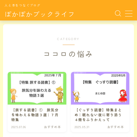
人と本をつなぐブログ
ぽかぽかブックライフ
MENU
CATEGORY
サイト紹介
ココロの悩み
おすすめ本
月別特集TOP
月別特集
月毎に特集した本たちです。
【旅する読書】① 旅気分
【ぐっすり読書】特集まと
カラダの悩み
カラダの悩みに関連する記事
を味わえる物語３選｜７月
め｜眠れない夜に寄り添う
特集
４冊をふりかえって
2025.07.06
おすすめ本
2025.05.31
おすすめ本
ココロの悩み
ココロの悩みに関連する記事