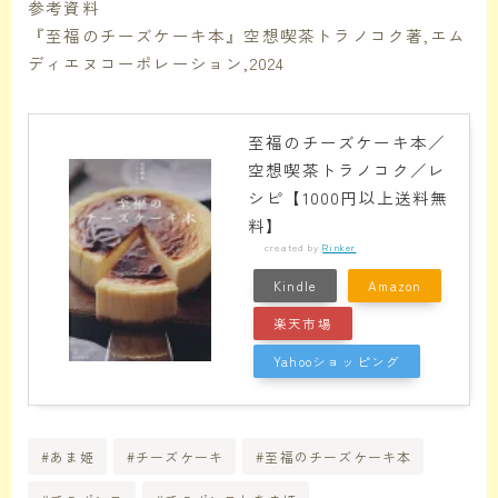
参考資料
『至福のチーズケーキ本』空想喫茶トラノコク著,エム
ディエヌコーポレーション,2024
至福のチーズケーキ本／
空想喫茶トラノコク／レ
シピ【1000円以上送料無
料】
created by
Rinker
Kindle
Amazon
楽天市場
Yahooショッピング
#あま姫
#チーズケーキ
#至福のチーズケーキ本