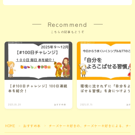
Recommend
こちらの記事もどうぞ
【＃100日チャレンジ】100日連続
環境に流されずに『自分をよ
本を紹介！
ばせる習慣』を身につけよう
2025.09.28
おすすめ本
2025.01.19
おすす
HOME
おすすめ本
チーズケーキ好きの、チーズケーキ好きによる、チー
＞
＞