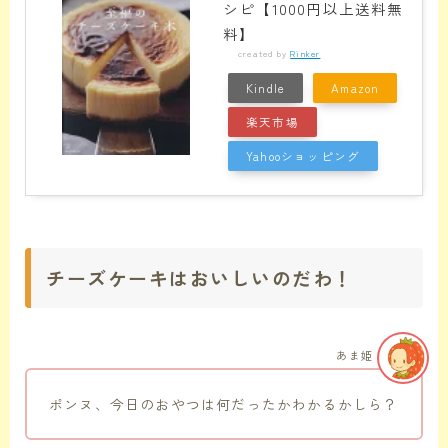
シピ【1000円以上送料無
料】
created by
Rinker
Kindle
Amazon
楽天市場
Yahooショッピング
チーズケーキはおいしいのだわ！
あま姫
ポンヌ、今日のおやつは何だったかわかるかしら？