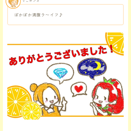
でこポンヌ
ぽかぽか満腹ラ〜イフ♪