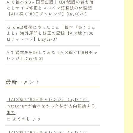
AIで絵本を3ヶ国語出版｜KDP紙版の裁ち落
としサイズ修正とスペイン語翻訳の体験記
【AI×稼ぐ100日チャレンジ】Day40-45
Kindle出版後にやったこと｜絵本『あくまと
まと』海外展開と校正の記録【AI×稼ぐ100
日チャレンジ】Day32-37
AIで絵本を出版してみた【AI×稼ぐ100日チャ
レンジ】Day26-31
最新コメント
【AI×稼ぐ100日チャレンジ】Day12-16：
Instagramが合わなかった私が方向転換する
まで
に
あやのじ
より
【AI×稼ぐ100日チャレンジ】Day12-16：