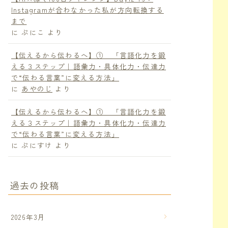
Instagramが合わなかった私が方向転換する
まで
に
ぷにこ
より
【伝えるから伝わるへ】① 「言語化力を鍛
える３ステップ｜語彙力・具体化力・伝達力
で“伝わる言葉”に変える方法」
に
あやのじ
より
【伝えるから伝わるへ】① 「言語化力を鍛
える３ステップ｜語彙力・具体化力・伝達力
で“伝わる言葉”に変える方法」
に
ぷにすけ
より
過去の投稿
2026年3月