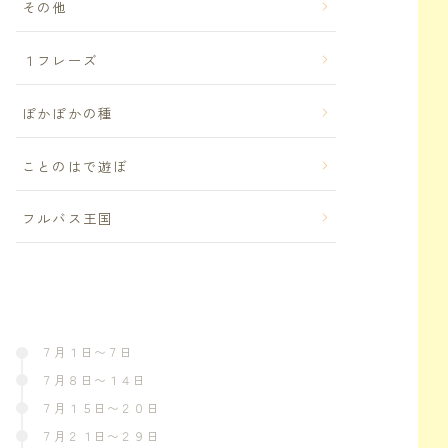
その他
１フレーズ
ぽかぽかの種
ことのはで遊ぼ
フルバス王国
７月１日〜７日
７月８日〜１４日
７月１５日〜２０日
７月２１日〜２９日