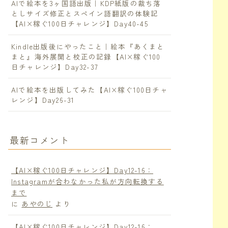
AIで絵本を3ヶ国語出版｜KDP紙版の裁ち落
としサイズ修正とスペイン語翻訳の体験記
【AI×稼ぐ100日チャレンジ】Day40-45
Kindle出版後にやったこと｜絵本『あくまと
まと』海外展開と校正の記録【AI×稼ぐ100
日チャレンジ】Day32-37
AIで絵本を出版してみた【AI×稼ぐ100日チャ
レンジ】Day26-31
最新コメント
【AI×稼ぐ100日チャレンジ】Day12-16：
Instagramが合わなかった私が方向転換する
まで
に
あやのじ
より
【AI×稼ぐ100日チャレンジ】Day12-16：