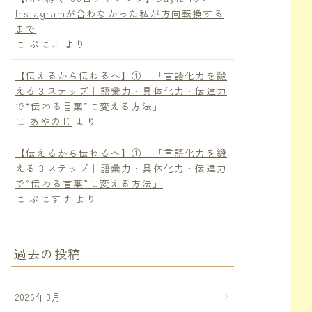
Instagramが合わなかった私が方向転換する
まで
に
ぷにこ
より
【伝えるから伝わるへ】① 「言語化力を鍛
える３ステップ｜語彙力・具体化力・伝達力
で“伝わる言葉”に変える方法」
に
あやのじ
より
【伝えるから伝わるへ】① 「言語化力を鍛
える３ステップ｜語彙力・具体化力・伝達力
で“伝わる言葉”に変える方法」
に
ぷにすけ
より
過去の投稿
2026年3月