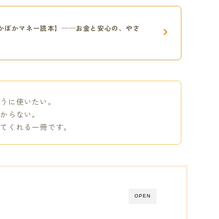
ぽかぽかマネー読本】──お金と安心の、やさ
ように使いたい。
わからない。
えてくれる一冊です。
OPEN