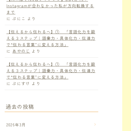
Instagramが合わなかった私が方向転換する
まで
に
ぷにこ
より
【伝えるから伝わるへ】① 「言語化力を鍛
える３ステップ｜語彙力・具体化力・伝達力
で“伝わる言葉”に変える方法」
に
あやのじ
より
【伝えるから伝わるへ】① 「言語化力を鍛
える３ステップ｜語彙力・具体化力・伝達力
で“伝わる言葉”に変える方法」
に
ぷにすけ
より
過去の投稿
2026年3月