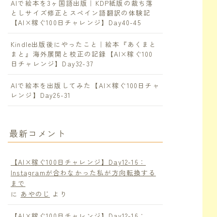
AIで絵本を3ヶ国語出版｜KDP紙版の裁ち落
としサイズ修正とスペイン語翻訳の体験記
【AI×稼ぐ100日チャレンジ】Day40-45
Kindle出版後にやったこと｜絵本『あくまと
まと』海外展開と校正の記録【AI×稼ぐ100
日チャレンジ】Day32-37
AIで絵本を出版してみた【AI×稼ぐ100日チャ
レンジ】Day26-31
最新コメント
【AI×稼ぐ100日チャレンジ】Day12-16：
Instagramが合わなかった私が方向転換する
まで
に
あやのじ
より
【AI×稼ぐ100日チャレンジ】Day12-16：