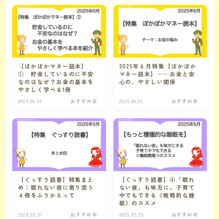
仕事の悩み
仕事の悩み
暮らしの悩み
【ぽかぽかマネー読本】
2025年６月特集【ぽかぽか
時間術
時間の悩みに関連する記事
① 貯金しているのに不安
マネー読本】──お金と安
なのはなぜ？お金の基本を
心の、やさしい関係
やさしく学べる1冊
コミュニケーションの悩み
対人関係の悩みに関連する記事
2025.06.01
おすすめ本
2025.06.01
おすすめ本
その他
カテゴリ外のおすすめ本
１フレーズ
ぽかぽかの種
本のこぼれ話、キャラクターたちの会話、その他ぽかぽかしたものを集めました。
【ぐっすり読書】特集まと
【ぐっすり読書】④「眠れ
め｜眠れない夜に寄り添う
ない夜」も味方に。子育て
４冊をふりかえって
中でもできる《戦略的な睡
眠》のススメ
ことのはで遊ぼ
言葉で遊ぼう
2025.05.31
おすすめ本
2025.05.25
おすすめ本