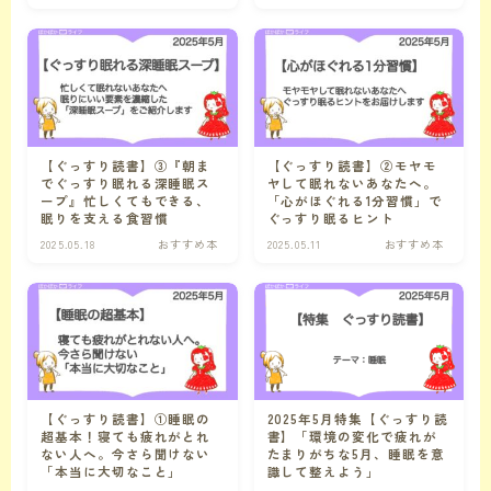
フルバス王国
【ぐっすり読書】③『朝ま
【ぐっすり読書】②モヤモ
でぐっすり眠れる深睡眠ス
ヤして眠れないあなたへ。
ープ』忙しくてもできる、
「心がほぐれる1分習慣」で
眠りを支える食習慣
ぐっすり眠るヒント
2025.05.18
おすすめ本
2025.05.11
おすすめ本
【ぐっすり読書】①睡眠の
2025年5月特集【ぐっすり読
超基本！寝ても疲れがとれ
書】「環境の変化で疲れが
ない人へ。今さら聞けない
たまりがちな5月、睡眠を意
「本当に大切なこと」
識して整えよう」