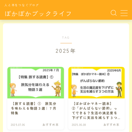
人と本をつなぐブログ
ぽかぽかブックライフ
MENU
TAG
サイト紹介
2025年
おすすめ本
月別特集TOP
月別特集
月毎に特集した本たちです。
【旅する読書】① 旅気分
【ぽかぽかマネー読本】
カラダの悩み
カラダの悩みに関連する記事
を味わえる物語３選｜７月
②「がんばらない節約」っ
特集
てできる？生活の満足度を
下げずに支出を減らす３つ
の方法【お金の大学 改訂
ココロの悩み
ココロの悩みに関連する記事
2025.07.06
おすすめ本
2025.06.08
おすすめ本
版】