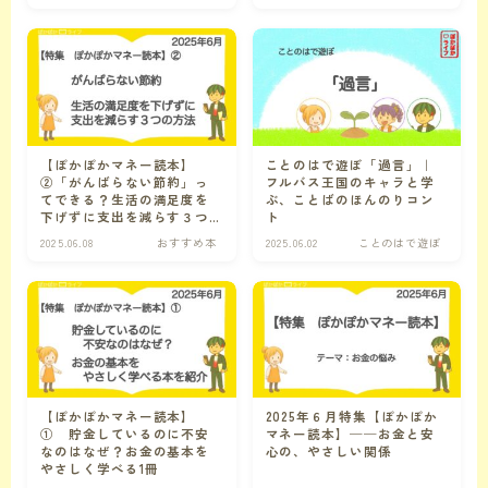
フルバス王国
【ぽかぽかマネー読本】
ことのはで遊ぼ「過言」｜
②「がんばらない節約」っ
フルバス王国のキャラと学
てできる？生活の満足度を
ぶ、ことばのほんのりコン
下げずに支出を減らす３つ
ト
の方法【お金の大学 改訂
2025.06.08
おすすめ本
2025.06.02
ことのはで遊ぼ
版】
【ぽかぽかマネー読本】
2025年６月特集【ぽかぽか
① 貯金しているのに不安
マネー読本】──お金と安
なのはなぜ？お金の基本を
心の、やさしい関係
やさしく学べる1冊