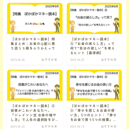
仕事の悩み
仕事の悩み
暮らしの悩み
【ぽかぽかマネー読本】特
【ぽかぽかマネー読本】
時間術
時間の悩みに関連する記事
集まとめ｜お金の心配に寄
⑤『お金の減らし方』って
り添う５冊をふりかえって
何？“自分の欲しい”を考え
るヒント【森博嗣】
コミュニケーションの悩み
対人関係の悩みに関連する記事
2025.06.30
おすすめ本
2025.06.29
おすすめ本
その他
カテゴリ外のおすすめ本
１フレーズ
ぽかぽかの種
本のこぼれ話、キャラクターたちの会話、その他ぽかぽかしたものを集めました。
【ぽかぽかマネー読本】④
【ぽかぽかマネー読本】
投資がこわいあなたへ。
③「幸せを感じるお金の使
『ジェイソン流 お金の増や
い方」5つのヒント｜『幸せ
し方』で人生の選択肢をひ
をお金で買う5つの授業』か
ことのはで遊ぼ
言葉で遊ぼう
とつ増やそう
ら学ぶやさしいマネー術
2025.06.22
おすすめ本
2025.06.15
おすすめ本