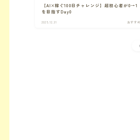
【AI×稼ぐ100日チャレンジ】超初心者が0→1
を目指すDay0
2025.12.31
おすす