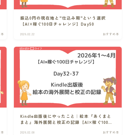
振込0円の現在地と“仕込み期”という選択
【AI×稼ぐ100日チャレンジ】Day50
め本
2026.02.22
おすすめ本
Kindle出版後にやったこと｜絵本『あくまと
×
まと』海外展開と校正の記録【AI×稼ぐ100日
チャレンジ】Day32-37
め本
2026.02.08
おすすめ本