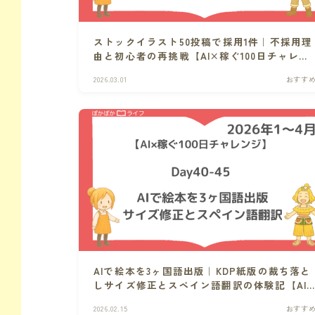
ストックイラスト50投稿で採用1件｜不採用理
由と初心者の再挑戦【AI×稼ぐ100日チャレン
ジ】Day54-59
2026.03.01
おすす
AIで絵本を3ヶ国語出版｜KDP紙版の裁ち落と
しサイズ修正とスペイン語翻訳の体験記【AI
稼ぐ100日チャレンジ】Day40-45
2026.02.15
おすす