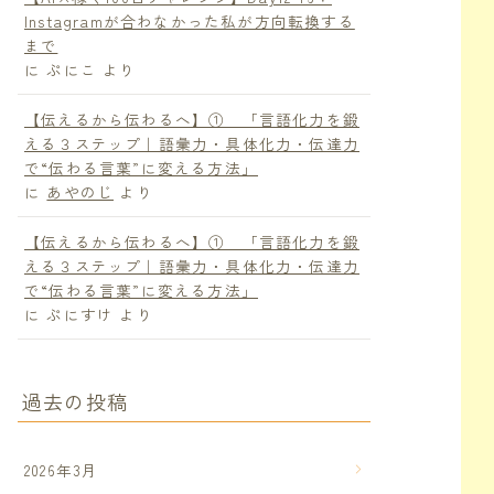
Instagramが合わなかった私が方向転換する
まで
に
ぷにこ
より
【伝えるから伝わるへ】① 「言語化力を鍛
える３ステップ｜語彙力・具体化力・伝達力
で“伝わる言葉”に変える方法」
に
あやのじ
より
【伝えるから伝わるへ】① 「言語化力を鍛
える３ステップ｜語彙力・具体化力・伝達力
で“伝わる言葉”に変える方法」
に
ぷにすけ
より
過去の投稿
2026年3月