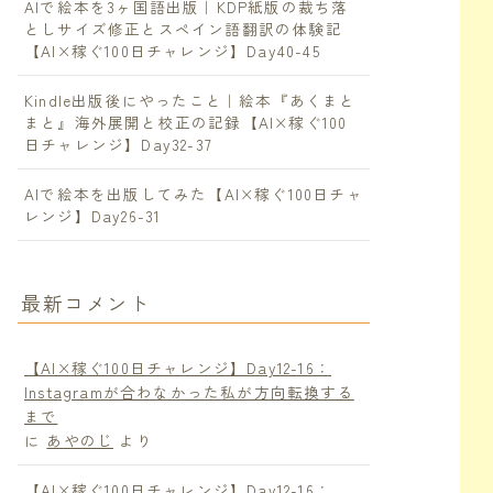
AIで絵本を3ヶ国語出版｜KDP紙版の裁ち落
としサイズ修正とスペイン語翻訳の体験記
【AI×稼ぐ100日チャレンジ】Day40-45
Kindle出版後にやったこと｜絵本『あくまと
まと』海外展開と校正の記録【AI×稼ぐ100
日チャレンジ】Day32-37
AIで絵本を出版してみた【AI×稼ぐ100日チャ
レンジ】Day26-31
最新コメント
【AI×稼ぐ100日チャレンジ】Day12-16：
Instagramが合わなかった私が方向転換する
まで
に
あやのじ
より
【AI×稼ぐ100日チャレンジ】Day12-16：