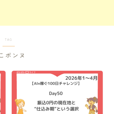
TAG
こポンヌ